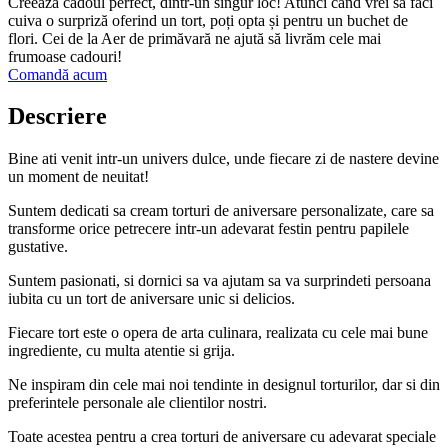
Creează cadoul perfect, dintr-un singur loc! Atunci când vrei să faci
cuiva o surpriză oferind un tort, poți opta și pentru un buchet de
flori. Cei de la Aer de primăvară ne ajută să livrăm cele mai
frumoase cadouri!
Comandă acum
Descriere
Bine ati venit intr-un univers dulce, unde fiecare zi de nastere devine
un moment de neuitat!
Suntem dedicati sa cream torturi de aniversare personalizate, care sa
transforme orice petrecere intr-un adevarat festin pentru papilele
gustative.
Suntem pasionati, si dornici sa va ajutam sa va surprindeti persoana
iubita cu un tort de aniversare unic si delicios.
Fiecare tort este o opera de arta culinara, realizata cu cele mai bune
ingrediente, cu multa atentie si grija.
Ne inspiram din cele mai noi tendinte in designul torturilor, dar si din
preferintele personale ale clientilor nostri.
Toate acestea pentru a crea torturi de aniversare cu adevarat speciale