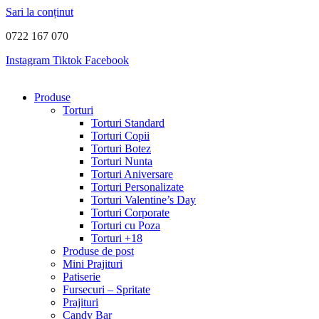
Sari la conținut
0722 167 070
Instagram
Tiktok
Facebook
Produse
Torturi
Torturi Standard
Torturi Copii
Torturi Botez
Torturi Nunta
Torturi Aniversare
Torturi Personalizate
Torturi Valentine’s Day
Torturi Corporate
Torturi cu Poza
Torturi +18
Produse de post
Mini Prajituri
Patiserie
Fursecuri – Spritate
Prajituri
Candy Bar