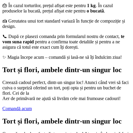
🎂 În cazul torturilor, prețul afișat este pentru
1 kg
. În cazul
produselor la bucată, prețul afișat este pentru
o bucată
.
🍰 Greutatea unui tort standard variază în funcție de compoziție și
design.
📞 După ce plasezi comanda prin formularul nostru de contact,
te
vom suna rapid
pentru a confirma toate detaliile și pentru a ne
asigura că totul este exact cum îți dorești.
✨ Magia începe acum – comandă și lasă-ne să îți îndulcim ziua!
Tort și flori, ambele dintr-un singur loc
Creează cadoul perfect, dintr-un singur loc! Atunci când vrei să faci
cuiva o surpriză oferind un tort, poți opta și pentru un buchet de
flori. Cei de la
Aer de primăvară ne ajută să livrăm cele mai frumoase cadouri!
Comandă acum
Tort și flori, ambele dintr-un singur loc