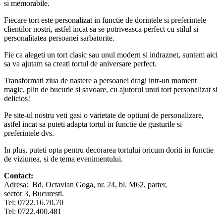
si memorabile.
Fiecare tort este personalizat in functie de dorintele si preferintele
clientilor nostri, astfel incat sa se potriveasca perfect cu stilul si
personalitatea persoanei sarbatorite.
Fie ca alegeti un tort clasic sau unul modern si indraznet, suntem aici
sa va ajutam sa creati tortul de aniversare perfect.
Transformati ziua de nastere a persoanei dragi intr-un moment
magic, plin de bucurie si savoare, cu ajutorul unui tort personalizat si
delicios!
Pe site-ul nostru veti gasi o varietate de optiuni de personalizare,
astfel incat sa puteti adapta tortul in functie de gusturile si
preferintele dvs.
In plus, puteti opta pentru decorarea tortului oricum doriti in functie
de viziunea, si de tema evenimentului.
Contact:
Adresa: Bd. Octavian Goga, nr. 24, bl. M62, parter,
sector 3, Bucuresti.
Tel: 0722.16.70.70
Tel: 0722.400.481