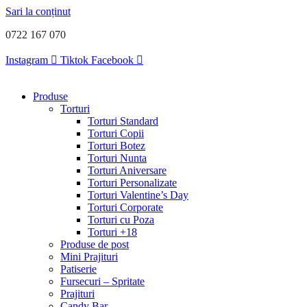
Sari la conținut
0722 167 070
Instagram
Tiktok
Facebook
Produse
Torturi
Torturi Standard
Torturi Copii
Torturi Botez
Torturi Nunta
Torturi Aniversare
Torturi Personalizate
Torturi Valentine’s Day
Torturi Corporate
Torturi cu Poza
Torturi +18
Produse de post
Mini Prajituri
Patiserie
Fursecuri – Spritate
Prajituri
Candy Bar