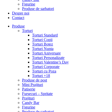
Figurine
Produse de sarbatori
Despre noi
Contact
Produse
Torturi
Torturi Standard
Torturi Copii
Torturi Botez
Torturi Nunta
Torturi Aniversare
Torturi Personalizate
Torturi Valentine’s Day
Torturi Corporate
Torturi cu Poza
Torturi +18
Produse de post
Mini Prajituri
Patiserie
Fursecuri – Spritate
Prajituri
Candy Bar
Figurine
Produse de sarbatori