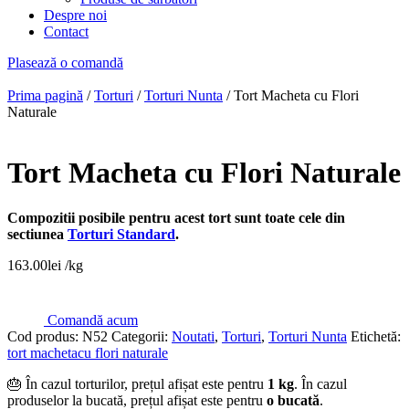
Despre noi
Contact
Plasează o comandă
Prima pagină
/
Torturi
/
Torturi Nunta
/ Tort Macheta cu Flori
Naturale
Tort Macheta cu Flori Naturale
Compozitii posibile pentru acest tort sunt toate cele din
sectiunea
Torturi Standard
.
163.00
lei
/kg
Comandă acum
Cod produs:
N52
Categorii:
Noutati
,
Torturi
,
Torturi Nunta
Etichetă:
tort machetacu flori naturale
🎂 În cazul torturilor, prețul afișat este pentru
1 kg
. În cazul
produselor la bucată, prețul afișat este pentru
o bucată
.