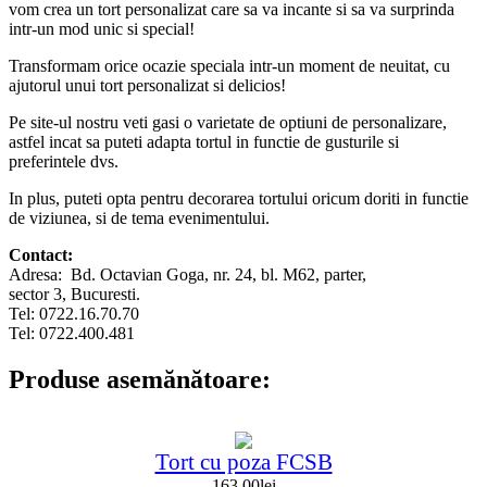
vom crea un tort personalizat care sa va incante si sa va surprinda
intr-un mod unic si special!
Transformam orice ocazie speciala intr-un moment de neuitat, cu
ajutorul unui tort personalizat si delicios!
Pe site-ul nostru veti gasi o varietate de optiuni de personalizare,
astfel incat sa puteti adapta tortul in functie de gusturile si
preferintele dvs.
In plus, puteti opta pentru decorarea tortului oricum doriti in functie
de viziunea, si de tema evenimentului.
Contact:
Adresa: Bd. Octavian Goga, nr. 24, bl. M62, parter,
sector 3, Bucuresti.
Tel: 0722.16.70.70
Tel: 0722.400.481
Produse asemănătoare:
Tort cu poza FCSB
163.00
lei