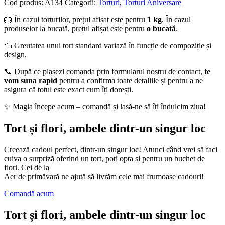
Cod produs:
A134
Categorii:
Torturi
,
Torturi Aniversare
🎂 În cazul torturilor, prețul afișat este pentru
1 kg
. În cazul
produselor la bucată, prețul afișat este pentru
o bucată
.
🍰 Greutatea unui tort standard variază în funcție de compoziție și
design.
📞 După ce plasezi comanda prin formularul nostru de contact,
te
vom suna rapid
pentru a confirma toate detaliile și pentru a ne
asigura că totul este exact cum îți dorești.
✨ Magia începe acum – comandă și lasă-ne să îți îndulcim ziua!
Tort și flori, ambele dintr-un singur loc
Creează cadoul perfect, dintr-un singur loc! Atunci când vrei să faci
cuiva o surpriză oferind un tort, poți opta și pentru un buchet de
flori. Cei de la
Aer de primăvară ne ajută să livrăm cele mai frumoase cadouri!
Comandă acum
Tort și flori, ambele dintr-un singur loc