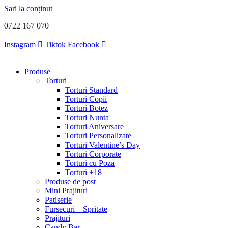
Sari la conținut
0722 167 070
Instagram
Tiktok
Facebook
Produse
Torturi
Torturi Standard
Torturi Copii
Torturi Botez
Torturi Nunta
Torturi Aniversare
Torturi Personalizate
Torturi Valentine’s Day
Torturi Corporate
Torturi cu Poza
Torturi +18
Produse de post
Mini Prajituri
Patiserie
Fursecuri – Spritate
Prajituri
Candy Bar