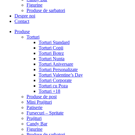
Figurine
Produse de sarbatori
Despre noi
Contact
Produse
Torturi
Torturi Standard
Torturi Copii
Torturi Botez
Torturi Nunta
Torturi Aniversare
Torturi Personalizate
Torturi Valentine’s Day
Torturi Corporate
Torturi cu Poza
Torturi +18
Produse de post
Mini Prajituri
Patiserie
Fursecuri – Spritate
Prajituri
Candy Bar
Figurine
Produse de sarbatori