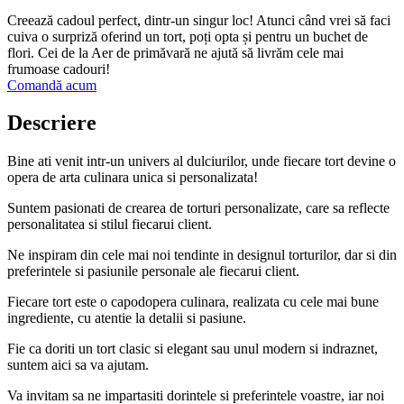
Creează cadoul perfect, dintr-un singur loc! Atunci când vrei să faci
cuiva o surpriză oferind un tort, poți opta și pentru un buchet de
flori. Cei de la Aer de primăvară ne ajută să livrăm cele mai
frumoase cadouri!
Comandă acum
Descriere
Bine ati venit intr-un univers al dulciurilor, unde fiecare tort devine o
opera de arta culinara unica si personalizata!
Suntem pasionati de crearea de torturi personalizate, care sa reflecte
personalitatea si stilul fiecarui client.
Ne inspiram din cele mai noi tendinte in designul torturilor, dar si din
preferintele si pasiunile personale ale fiecarui client.
Fiecare tort este o capodopera culinara, realizata cu cele mai bune
ingrediente, cu atentie la detalii si pasiune.
Fie ca doriti un tort clasic si elegant sau unul modern si indraznet,
suntem aici sa va ajutam.
Va invitam sa ne impartasiti dorintele si preferintele voastre, iar noi