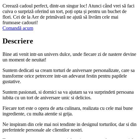
Creează cadoul perfect, dintr-un singur loc! Atunci când vrei să faci
cuiva o surpriză oferind un tort, poți opta și pentru un buchet de
flori. Cei de la Aer de primăvară ne ajută să livrăm cele mai
frumoase cadouri!
Comandă acum
Descriere
Bine ati venit intr-un univers dulce, unde fiecare zi de nastere devine
un moment de neuitat!
Suntem dedicati sa cream torturi de aniversare personalizate, care sa
transforme orice petrecere intr-un adevarat festin pentru papilele
gustative.
Suntem pasionati, si dornici sa va ajutam sa va surprindeti persoana
iubita cu un tort de aniversare unic si delicios.
Fiecare tort este o opera de arta culinara, realizata cu cele mai bune
ingrediente, cu multa atentie si grija.
Ne inspiram din cele mai noi tendinte in designul torturilor, dar si din
preferintele personale ale clientilor nostri.