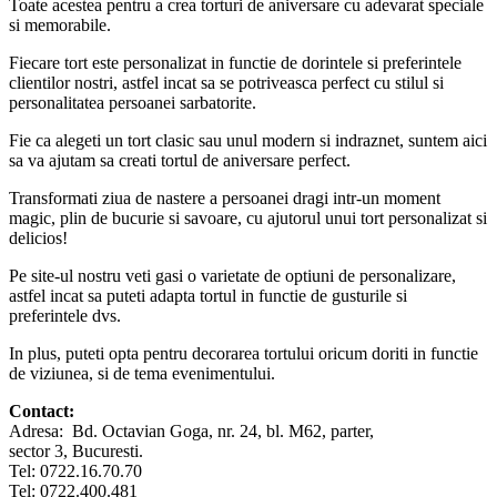
Toate acestea pentru a crea torturi de aniversare cu adevarat speciale
si memorabile.
Fiecare tort este personalizat in functie de dorintele si preferintele
clientilor nostri, astfel incat sa se potriveasca perfect cu stilul si
personalitatea persoanei sarbatorite.
Fie ca alegeti un tort clasic sau unul modern si indraznet, suntem aici
sa va ajutam sa creati tortul de aniversare perfect.
Transformati ziua de nastere a persoanei dragi intr-un moment
magic, plin de bucurie si savoare, cu ajutorul unui tort personalizat si
delicios!
Pe site-ul nostru veti gasi o varietate de optiuni de personalizare,
astfel incat sa puteti adapta tortul in functie de gusturile si
preferintele dvs.
In plus, puteti opta pentru decorarea tortului oricum doriti in functie
de viziunea, si de tema evenimentului.
Contact:
Adresa: Bd. Octavian Goga, nr. 24, bl. M62, parter,
sector 3, Bucuresti.
Tel: 0722.16.70.70
Tel: 0722.400.481