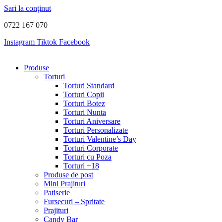
Sari la conținut
0722 167 070
Instagram
Tiktok
Facebook
Produse
Torturi
Torturi Standard
Torturi Copii
Torturi Botez
Torturi Nunta
Torturi Aniversare
Torturi Personalizate
Torturi Valentine’s Day
Torturi Corporate
Torturi cu Poza
Torturi +18
Produse de post
Mini Prajituri
Patiserie
Fursecuri – Spritate
Prajituri
Candy Bar