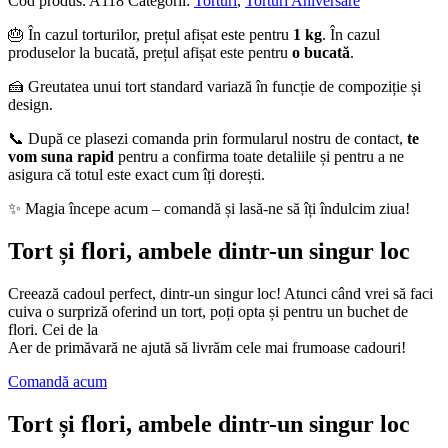
Cod produs:
A118
Categorii:
Torturi
,
Torturi Aniversare
🎂 În cazul torturilor, prețul afișat este pentru
1 kg
. În cazul
produselor la bucată, prețul afișat este pentru
o bucată
.
🍰 Greutatea unui tort standard variază în funcție de compoziție și
design.
📞 După ce plasezi comanda prin formularul nostru de contact,
te
vom suna rapid
pentru a confirma toate detaliile și pentru a ne
asigura că totul este exact cum îți dorești.
✨ Magia începe acum – comandă și lasă-ne să îți îndulcim ziua!
Tort și flori, ambele dintr-un singur loc
Creează cadoul perfect, dintr-un singur loc! Atunci când vrei să faci
cuiva o surpriză oferind un tort, poți opta și pentru un buchet de
flori. Cei de la
Aer de primăvară ne ajută să livrăm cele mai frumoase cadouri!
Comandă acum
Tort și flori, ambele dintr-un singur loc