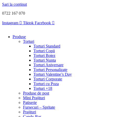
Sari la conținut
0722 167 070
Instagram
Tiktok
Facebook
Produse
Torturi
Torturi Standard
Torturi Copii
Torturi Botez
Torturi Nunta
Torturi Aniversare
Torturi Personalizate
Torturi Valentine’s Day
Torturi Corporate
Torturi cu Poza
Torturi +18
Produse de post
Mini Prajituri
Patiserie
Fursecuri – Spritate
Prajituri
Candy Bar