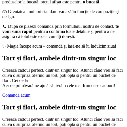
produselor la bucată, prețul afișat este pentru
o bucată
.
🍰 Greutatea unui tort standard variază în funcție de compoziție și
design.
📞 După ce plasezi comanda prin formularul nostru de contact,
te
vom suna rapid
pentru a confirma toate detaliile și pentru a ne
asigura că totul este exact cum îți dorești.
✨ Magia începe acum – comandă și lasă-ne să îți îndulcim ziua!
Tort și flori, ambele dintr-un singur loc
Creează cadoul perfect, dintr-un singur loc! Atunci când vrei să faci
cuiva o surpriză oferind un tort, poți opta și pentru un buchet de
flori. Cei de la
Aer de primăvară ne ajută să livrăm cele mai frumoase cadouri!
Comandă acum
Tort și flori, ambele dintr-un singur loc
Creează cadoul perfect, dintr-un singur loc! Atunci când vrei să faci
cuiva o surpriză oferind un tort, poți opta și pentru un buchet de