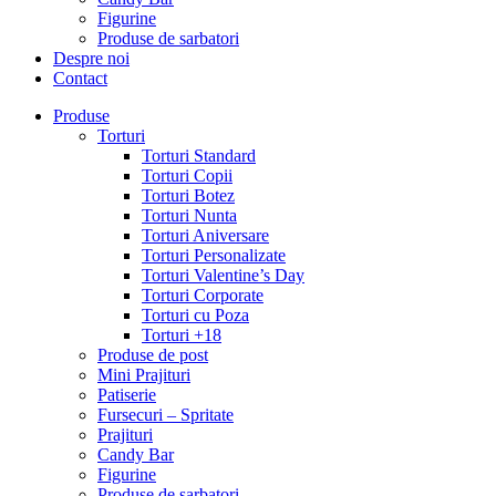
Figurine
Produse de sarbatori
Despre noi
Contact
Produse
Torturi
Torturi Standard
Torturi Copii
Torturi Botez
Torturi Nunta
Torturi Aniversare
Torturi Personalizate
Torturi Valentine’s Day
Torturi Corporate
Torturi cu Poza
Torturi +18
Produse de post
Mini Prajituri
Patiserie
Fursecuri – Spritate
Prajituri
Candy Bar
Figurine
Produse de sarbatori