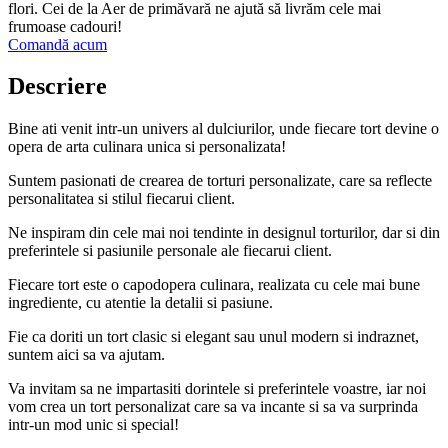
flori. Cei de la Aer de primăvară ne ajută să livrăm cele mai
frumoase cadouri!
Comandă acum
Descriere
Bine ati venit intr-un univers al dulciurilor, unde fiecare tort devine o
opera de arta culinara unica si personalizata!
Suntem pasionati de crearea de torturi personalizate, care sa reflecte
personalitatea si stilul fiecarui client.
Ne inspiram din cele mai noi tendinte in designul torturilor, dar si din
preferintele si pasiunile personale ale fiecarui client.
Fiecare tort este o capodopera culinara, realizata cu cele mai bune
ingrediente, cu atentie la detalii si pasiune.
Fie ca doriti un tort clasic si elegant sau unul modern si indraznet,
suntem aici sa va ajutam.
Va invitam sa ne impartasiti dorintele si preferintele voastre, iar noi
vom crea un tort personalizat care sa va incante si sa va surprinda
intr-un mod unic si special!