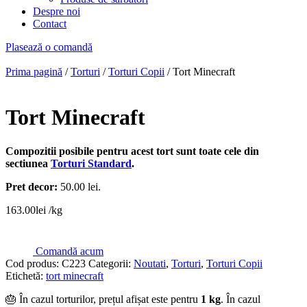
Despre noi
Contact
Plasează o comandă
Prima pagină
/
Torturi
/
Torturi Copii
/ Tort Minecraft
Tort Minecraft
Compozitii posibile pentru acest tort sunt toate cele din
sectiunea
Torturi Standard
.
Pret decor:
50.00 lei.
163.00
lei
/kg
Comandă acum
Cod produs:
C223
Categorii:
Noutati
,
Torturi
,
Torturi Copii
Etichetă:
tort minecraft
🎂 În cazul torturilor, prețul afișat este pentru
1 kg
. În cazul