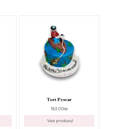
Tort Pescar
Tort 
163.00
lei
163
Vezi produsul
Vezi 