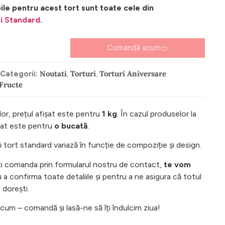
ile pentru acest tort sunt toate cele din
i Standard
.
Comandă acum
Noutati
Torturi
Torturi Aniversare
9
Categorii:
,
,
 Fructe
lor, prețul afișat este pentru
1 kg
. În cazul produselor la
ișat este pentru
o bucată
.
tort standard variază în funcție de compoziție și design.
i comanda prin formularul nostru de contact,
te vom
a confirma toate detaliile și pentru a ne asigura că totul
 dorești.
um – comandă și lasă-ne să îți îndulcim ziua!