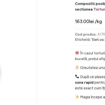
Compozitii posib
sectiunea
Tortur
163.00
lei
/kg
Cod produs:
A17
Tort cu
Etichetă:
În cazul torturi
bucată, prețul af
Greutatea unui 
După ce plasez
suna rapid
pentru 
este exact cum îți
Magia începe ac