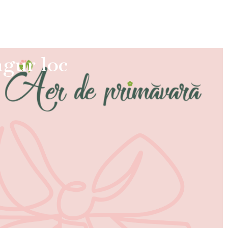
ngur loc
ă