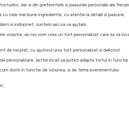
rturilor, dar si din preferintele si pasiunile personale ale fiecaru
 cu cele mai bune ingrediente, cu atentie la detalii si pasiune.
odern si indraznet, suntem aici sa va ajutam.
tele voastre, iar noi vom crea un tort personalizat care sa va inc
 de neuitat, cu ajutorul unui tort personalizat si delicios!
de personalizare, astfel incat sa puteti adapta tortul in functie 
cum doriti in functie de viziunea, si de tema evenimentului.
r,