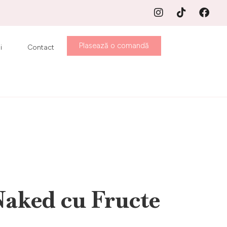
Plasează o comandă
i
Contact
Naked cu Fructe