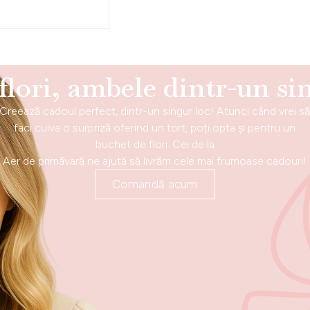
 flori, ambele dintr-un si
Creează cadoul perfect, dintr-un singur loc! Atunci când vrei s
faci cuiva o surpriză oferind un tort, poți opta și pentru un
buchet de flori. Cei de la
Aer de primăvară ne ajută să livrăm cele mai frumoase cadouri!
Comandă acum