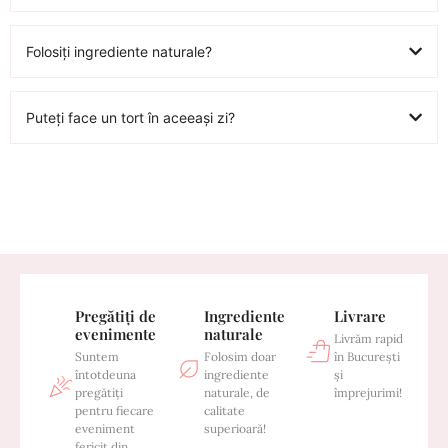
Folosiți ingrediente naturale?
Puteți face un tort în aceeași zi?
Pregătiți de
Ingrediente
Livrare
evenimente
naturale
Livrăm rapid
Suntem
Folosim doar
în București
întotdeuna
ingrediente
și
pregătiți
naturale, de
împrejurimi!
pentru fiecare
calitate
eveniment
superioară!
fericit din