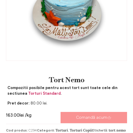
Tort Nemo
Compozitii posibile pentru acest tort sunt toate cele din
sectiunea
Torturi Standard
.
Pret decor:
80.00 lei.
163.00
lei
/kg
Comandă acum
Torturi
Torturi Copii
tort nemo
Cod produs:
C294
Categorii:
,
Etichetă: