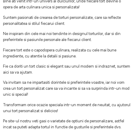
Bine ati venit intr-un univers al dulciurilor, unde fiecare tort devine o
opera de arta culinara unica si personalizata!
Suntem pasionati de crearea de torturi personalizate, care sa reflecte
personalitatea si stilul fiecarui client.
Ne inspiram din cele mai noi tendinte in designul torturilor, dar si din
preferintele si pasiunile personale ale fiecarui client.
Fiecare tort este o capodopera culinara, realizata cu cele mai bune
ingrediente, cu atentie la detalii si pasiune.
Fie ca doriti un tort clasic si elegant sau unul modern si indraznet, suntem
aici sa va ajutam.
Va invitam sa ne impartasiti dorintele si preferintele voastre, iar noi vom
crea un tort personalizat care sa va incante si sa va surprinda intr-un mod
unic si special!
Transformam orice ocazie speciala intr-un moment de neuitat, cu ajutorul
unui tort personalizat si delicios!
Pe site-ul nostru veti gasi o varietate de optiuni de personalizare, astfel
incat sa puteti adapta tortul in functie de gusturile si preferintele dvs.