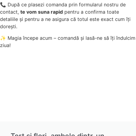
📞 După ce plasezi comanda prin formularul nostru de
contact,
te vom suna rapid
pentru a confirma toate
detaliile și pentru a ne asigura că totul este exact cum îți
dorești.
✨ Magia începe acum – comandă și lasă-ne să îți îndulcim
ziua!
Tort și flori, ambele dintr-un