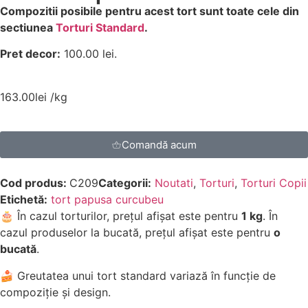
Compozitii posibile pentru acest tort sunt toate cele din
sectiunea
Torturi Standard
.
Pret decor:
100.00 lei.
163.00
lei
/kg
Comandă acum
Cod produs:
C209
Categorii:
Noutati
,
Torturi
,
Torturi Copii
Etichetă:
tort papusa curcubeu
🎂 În cazul torturilor, prețul afișat este pentru
1 kg
. În
cazul produselor la bucată, prețul afișat este pentru
o
bucată
.
🍰 Greutatea unui tort standard variază în funcție de
compoziție și design.