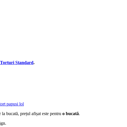
Torturi Standard
.
tort papusi lol
 la bucată, prețul afișat este pentru
o bucată
.
ign.