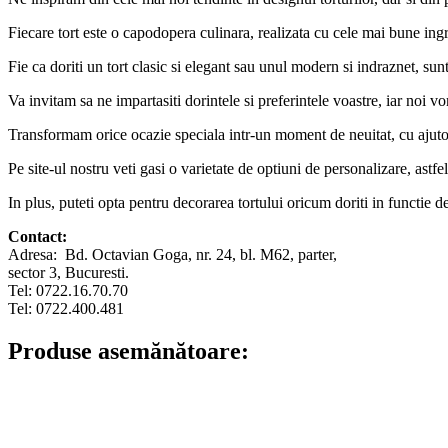
Fiecare tort este o capodopera culinara, realizata cu cele mai bune ingre
Fie ca doriti un tort clasic si elegant sau unul modern si indraznet, sun
Va invitam sa ne impartasiti dorintele si preferintele voastre, iar noi v
Transformam orice ocazie speciala intr-un moment de neuitat, cu ajutoru
Pe site-ul nostru veti gasi o varietate de optiuni de personalizare, astfel
In plus, puteti opta pentru decorarea tortului oricum doriti in functie 
Contact:
Adresa: Bd. Octavian Goga, nr. 24, bl. M62, parter,
sector 3, Bucuresti.
Tel: 0722.16.70.70
Tel: 0722.400.481
Produse asemănătoare: