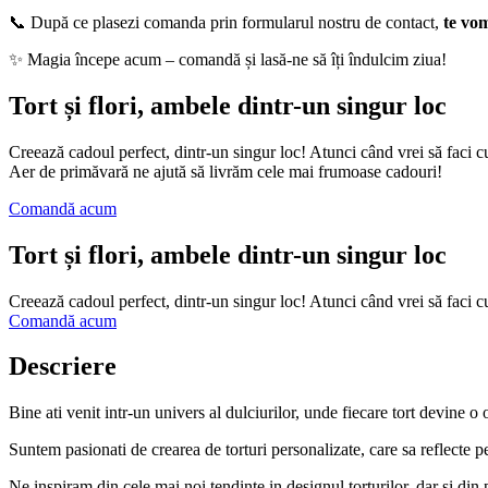
📞 După ce plasezi comanda prin formularul nostru de contact,
te vo
✨ Magia începe acum – comandă și lasă-ne să îți îndulcim ziua!
Tort și flori, ambele dintr-un singur loc
Creează cadoul perfect, dintr-un singur loc! Atunci când vrei să faci cu
Aer de primăvară ne ajută să livrăm cele mai frumoase cadouri!
Comandă acum
Tort și flori, ambele dintr-un singur loc
Creează cadoul perfect, dintr-un singur loc! Atunci când vrei să faci c
Comandă acum
Descriere
Bine ati venit intr-un univers al dulciurilor, unde fiecare tort devine o 
Suntem pasionati de crearea de torturi personalizate, care sa reflecte pers
Ne inspiram din cele mai noi tendinte in designul torturilor, dar si din p