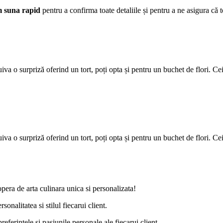
m suna rapid
pentru a confirma toate detaliile și pentru a ne asigura că t
iva o surpriză oferind un tort, poți opta și pentru un buchet de flori. Cei
uiva o surpriză oferind un tort, poți opta și pentru un buchet de flori. 
opera de arta culinara unica si personalizata!
onalitatea si stilul fiecarui client.
referintele si pasiunile personale ale fiecarui client.