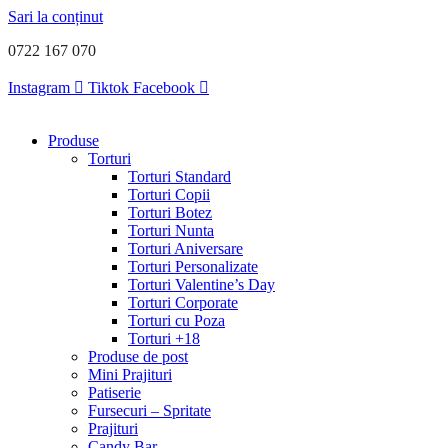
Sari la conținut
0722 167 070
Instagram
Tiktok
Facebook
Produse
Torturi
Torturi Standard
Torturi Copii
Torturi Botez
Torturi Nunta
Torturi Aniversare
Torturi Personalizate
Torturi Valentine’s Day
Torturi Corporate
Torturi cu Poza
Torturi +18
Produse de post
Mini Prajituri
Patiserie
Fursecuri – Spritate
Prajituri
Candy Bar