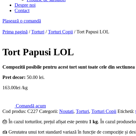
Despre noi
Contact
Plasează o comandă
Prima pagină
/
Torturi
/
Torturi Copii
/ Tort Papusi LOL
Tort Papusi LOL
Compozitii posibile pentru acest tort sunt toate cele din sectiunea
Pret decor:
50.00 lei.
163.00
lei
/kg
Comandă acum
Cod produs:
C227
Categorii:
Noutati
,
Torturi
,
Torturi Copii
Etichetă:
🎂 În cazul torturilor, prețul afișat este pentru
1 kg
. În cazul produselor
🍰 Greutatea unui tort standard variază în funcție de compoziție și des