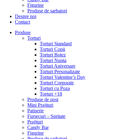
Figurine
Produse de sarbatori
Despre noi
Contact
Produse
Torturi
Torturi Standard
Torturi Copii
Torturi Botez
Torturi Nunta
Torturi Aniversare
Torturi Personalizate
Torturi Valentine’s Day
Torturi Corporate
Torturi cu Poza
Torturi +18
Produse de post
Mini Prajituri
Patiserie
Fursecuri – Spritate
Prajituri
Candy Bar
Figurine
Produse de sarbatori