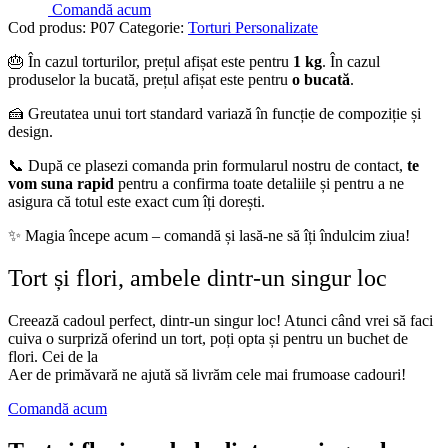
Comandă acum
Cod produs:
P07
Categorie:
Torturi Personalizate
🎂 În cazul torturilor, prețul afișat este pentru
1 kg
. În cazul
produselor la bucată, prețul afișat este pentru
o bucată
.
🍰 Greutatea unui tort standard variază în funcție de compoziție și
design.
📞 După ce plasezi comanda prin formularul nostru de contact,
te
vom suna rapid
pentru a confirma toate detaliile și pentru a ne
asigura că totul este exact cum îți dorești.
✨ Magia începe acum – comandă și lasă-ne să îți îndulcim ziua!
Tort și flori, ambele dintr-un singur loc
Creează cadoul perfect, dintr-un singur loc! Atunci când vrei să faci
cuiva o surpriză oferind un tort, poți opta și pentru un buchet de
flori. Cei de la
Aer de primăvară ne ajută să livrăm cele mai frumoase cadouri!
Comandă acum