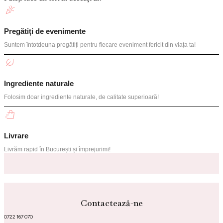
Pregătiți de evenimente
Suntem întotdeuna pregătiți pentru fiecare eveniment fericit din viața ta!
Ingrediente naturale
Folosim doar ingrediente naturale, de calitate superioară!
Livrare
Livrăm rapid în București și împrejurimi!
Contactează-ne
0722 167 070