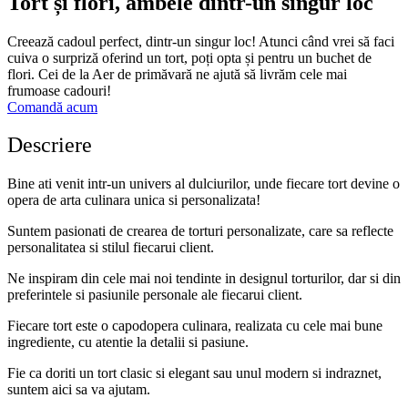
Tort și flori, ambele dintr-un singur loc
Creează cadoul perfect, dintr-un singur loc! Atunci când vrei să faci
cuiva o surpriză oferind un tort, poți opta și pentru un buchet de
flori. Cei de la Aer de primăvară ne ajută să livrăm cele mai
frumoase cadouri!
Comandă acum
Descriere
Bine ati venit intr-un univers al dulciurilor, unde fiecare tort devine o
opera de arta culinara unica si personalizata!
Suntem pasionati de crearea de torturi personalizate, care sa reflecte
personalitatea si stilul fiecarui client.
Ne inspiram din cele mai noi tendinte in designul torturilor, dar si din
preferintele si pasiunile personale ale fiecarui client.
Fiecare tort este o capodopera culinara, realizata cu cele mai bune
ingrediente, cu atentie la detalii si pasiune.
Fie ca doriti un tort clasic si elegant sau unul modern si indraznet,
suntem aici sa va ajutam.