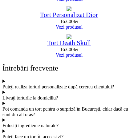
Tort Personalizat Dior
163.00
lei
Vezi produsul
Tort Death Skull
163.00
lei
Vezi produsul
Întrebări frecvente
Puteți realiza torturi personalizate după cererea clientului?
Livrați torturile la domiciliu?
Pot comanda un tort pentru o surpriză în București, chiar dacă eu
sunt din alt oraș?
Folosiți ingrediente naturale?
Puteți face un tort în aceeași zi?