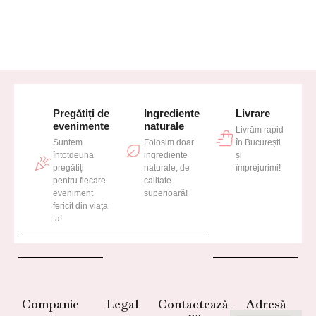
Pregătiți de
Ingrediente
Livrare
evenimente
naturale
Livrăm rapid
Suntem
Folosim doar
în București
întotdeuna
ingrediente
și
pregătiți
naturale, de
împrejurimi!
pentru fiecare
calitate
eveniment
superioară!
fericit din viața
ta!
Companie
Legal
Contactează-
Adresă