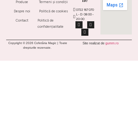
ne
Produse
Termeni și condiții
0722 167 070
Despre noi
Politică de cookies
L - D: 08:00 -
20:00
Contact
Politică de
confidențialitate
Copyright © 2026 Cofetăria Magic | Toate
Site realizat de
gumm.ro
drepturile rezervate.