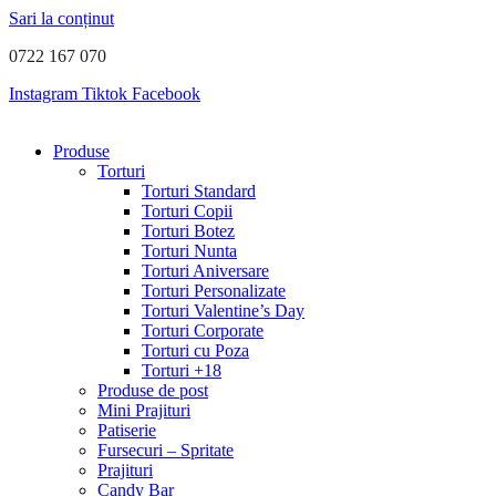
Sari la conținut
0722 167 070
Instagram
Tiktok
Facebook
Produse
Torturi
Torturi Standard
Torturi Copii
Torturi Botez
Torturi Nunta
Torturi Aniversare
Torturi Personalizate
Torturi Valentine’s Day
Torturi Corporate
Torturi cu Poza
Torturi +18
Produse de post
Mini Prajituri
Patiserie
Fursecuri – Spritate
Prajituri
Candy Bar