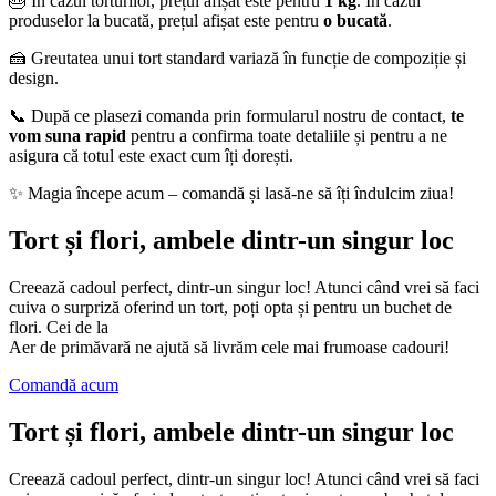
🎂 În cazul torturilor, prețul afișat este pentru
1 kg
. În cazul
produselor la bucată, prețul afișat este pentru
o bucată
.
🍰 Greutatea unui tort standard variază în funcție de compoziție și
design.
📞 După ce plasezi comanda prin formularul nostru de contact,
te
vom suna rapid
pentru a confirma toate detaliile și pentru a ne
asigura că totul este exact cum îți dorești.
✨ Magia începe acum – comandă și lasă-ne să îți îndulcim ziua!
Tort și flori, ambele dintr-un singur loc
Creează cadoul perfect, dintr-un singur loc! Atunci când vrei să faci
cuiva o surpriză oferind un tort, poți opta și pentru un buchet de
flori. Cei de la
Aer de primăvară ne ajută să livrăm cele mai frumoase cadouri!
Comandă acum
Tort și flori, ambele dintr-un singur loc
Creează cadoul perfect, dintr-un singur loc! Atunci când vrei să faci