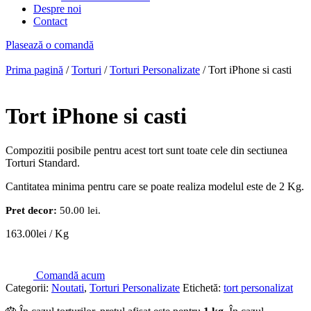
Despre noi
Contact
Plasează o comandă
Prima pagină
/
Torturi
/
Torturi Personalizate
/ Tort iPhone si casti
Tort iPhone si casti
Compozitii posibile pentru acest tort sunt toate cele din sectiunea
Torturi Standard.
Cantitatea minima pentru care se poate realiza modelul este de 2 Kg.
Pret decor:
50.00 lei.
163.00
lei
/ Kg
Comandă acum
Categorii:
Noutati
,
Torturi Personalizate
Etichetă:
tort personalizat