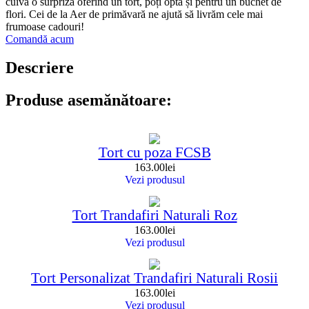
cuiva o surpriză oferind un tort, poți opta și pentru un buchet de
flori. Cei de la Aer de primăvară ne ajută să livrăm cele mai
frumoase cadouri!
Comandă acum
Descriere
Produse asemănătoare:
Tort cu poza FCSB
163.00
lei
Vezi produsul
Tort Trandafiri Naturali Roz
163.00
lei
Vezi produsul
Tort Personalizat Trandafiri Naturali Rosii
163.00
lei
Vezi produsul