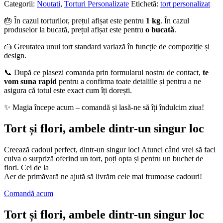
Categorii:
Noutati
,
Torturi Personalizate
Etichetă:
tort personalizat
🎂 În cazul torturilor, prețul afișat este pentru
1 kg
. În cazul
produselor la bucată, prețul afișat este pentru
o bucată
.
🍰 Greutatea unui tort standard variază în funcție de compoziție și
design.
📞 După ce plasezi comanda prin formularul nostru de contact,
te
vom suna rapid
pentru a confirma toate detaliile și pentru a ne
asigura că totul este exact cum îți dorești.
✨ Magia începe acum – comandă și lasă-ne să îți îndulcim ziua!
Tort și flori, ambele dintr-un singur loc
Creează cadoul perfect, dintr-un singur loc! Atunci când vrei să faci
cuiva o surpriză oferind un tort, poți opta și pentru un buchet de
flori. Cei de la
Aer de primăvară ne ajută să livrăm cele mai frumoase cadouri!
Comandă acum
Tort și flori, ambele dintr-un singur loc