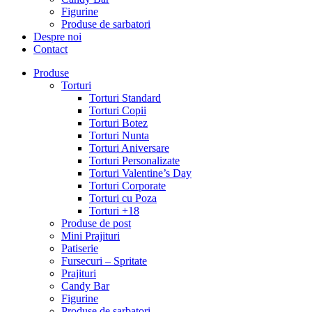
Figurine
Produse de sarbatori
Despre noi
Contact
Produse
Torturi
Torturi Standard
Torturi Copii
Torturi Botez
Torturi Nunta
Torturi Aniversare
Torturi Personalizate
Torturi Valentine’s Day
Torturi Corporate
Torturi cu Poza
Torturi +18
Produse de post
Mini Prajituri
Patiserie
Fursecuri – Spritate
Prajituri
Candy Bar
Figurine
Produse de sarbatori