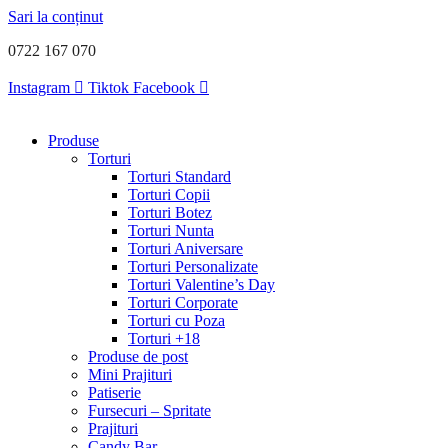
Sari la conținut
0722 167 070
Instagram
Tiktok
Facebook
Produse
Torturi
Torturi Standard
Torturi Copii
Torturi Botez
Torturi Nunta
Torturi Aniversare
Torturi Personalizate
Torturi Valentine’s Day
Torturi Corporate
Torturi cu Poza
Torturi +18
Produse de post
Mini Prajituri
Patiserie
Fursecuri – Spritate
Prajituri
Candy Bar