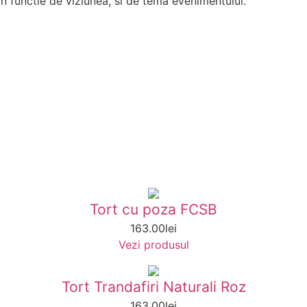
in functie de viziunea, si de tema evenimentului.
Tort cu poza FCSB
163.00
lei
Vezi produsul
Tort Trandafiri Naturali Roz
163.00
lei