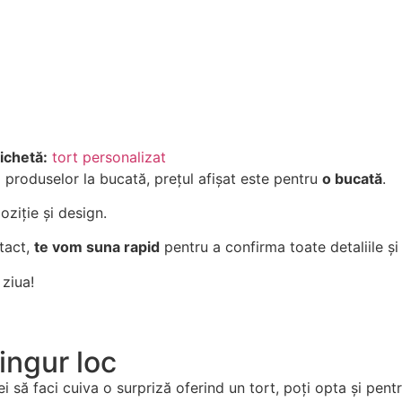
Comandă acum
ichetă:
tort personalizat
l produselor la bucată, prețul afișat este pentru
o bucată
.
ziție și design.
tact,
te vom suna rapid
pentru a confirma toate detaliile și
 ziua!
singur loc
 să faci cuiva o surpriză oferind un tort, poți opta și pentr