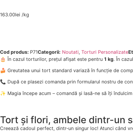
163.00
lei
/kg
Cod produs:
P71
Categorii:
Noutati
,
Torturi Personalizate
Et
🎂 În cazul torturilor, prețul afișat este pentru
1 kg
. În cazu
🍰 Greutatea unui tort standard variază în funcție de compo
📞 După ce plasezi comanda prin formularul nostru de con
✨ Magia începe acum – comandă și lasă-ne să îți îndulcim
Tort și flori, ambele dintr-un 
Creează cadoul perfect, dintr-un singur loc! Atunci când vrei