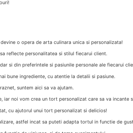
ouri!
Comandă acum
rt devine o opera de arta culinara unica si personalizata!
reflecte personalitatea si stilul fiecarui client.
ar si din preferintele si pasiunile personale ale fiecarui clie
i bune ingrediente, cu atentie la detalii si pasiune.
draznet, suntem aici sa va ajutam.
e, iar noi vom crea un tort personalizat care sa va incante s
, cu ajutorul unui tort personalizat si delicios!
izare, astfel incat sa puteti adapta tortul in functie de gustu