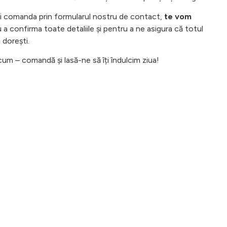
i comanda prin formularul nostru de contact,
te vom
a confirma toate detaliile și pentru a ne asigura că totul
 dorești.
um – comandă și lasă-ne să îți îndulcim ziua!
ngur loc
ă