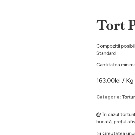
Tort P
Compozitii posibi
Standard.
Cantitatea minima
163.00
lei
/ Kg
Categorie:
Tortur
🎂 În cazul torturi
bucată, prețul af
🍰 Greutatea unui 