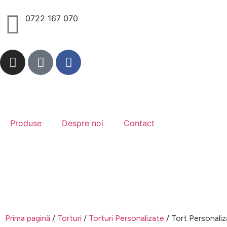
0722 167 070
Produse
Despre noi
Contact
Plasează o comandă
Prima pagină
/
Torturi
/
Torturi Personalizate
/ Tort Personaliz