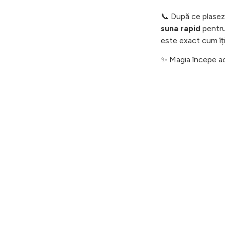
📞 După ce plasez
suna rapid
pentru 
este exact cum îți
✨ Magia începe ac
 flori, ambele dintr-un si
Creează cadoul perfect, dintr-un singur loc! Atunci când vrei s
faci cuiva o surpriză oferind un tort, poți opta și pentru un
buchet de flori. Cei de la
Aer de primăvară ne ajută să livrăm cele mai frumoase cadouri!
Comandă acum