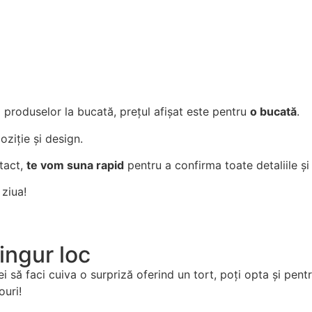
Comandă acum
l produselor la bucată, prețul afișat este pentru
o bucată
.
ziție și design.
tact,
te vom suna rapid
pentru a confirma toate detaliile și
 ziua!
singur loc
 să faci cuiva o surpriză oferind un tort, poți opta și pentr
ouri!