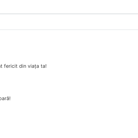
fericit din viața ta!
oară!