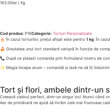
163.00
lei
/ Kg
Cod produs:
P16
Categorie:
Torturi Personalizate
🎂 În cazul torturilor, prețul afișat este pentru
1 kg
. În cazu
🍰 Greutatea unui tort standard variază în funcție de compo
📞 După ce plasezi comanda prin formularul nostru de con
✨ Magia începe acum – comandă și lasă-ne să îți îndulcim
Tort și flori, ambele dintr-un 
Creează cadoul perfect, dintr-un singur loc! Atunci când vrei
Aer de primăvară ne ajută să livrăm cele mai frumoase cad