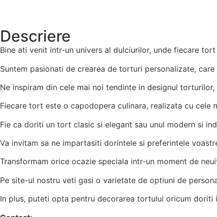
Descriere
Bine ati venit intr-un univers al dulciurilor, unde fiecare to
Suntem pasionati de crearea de torturi personalizate, care sa 
Ne inspiram din cele mai noi tendinte in designul torturilor, d
Fiecare tort este o capodopera culinara, realizata cu cele ma
Fie ca doriti un tort clasic si elegant sau unul modern si in
Va invitam sa ne impartasiti dorintele si preferintele voastr
Transformam orice ocazie speciala intr-un moment de neuitat
Pe site-ul nostru veti gasi o varietate de optiuni de personal
In plus, puteti opta pentru decorarea tortului oricum doriti 