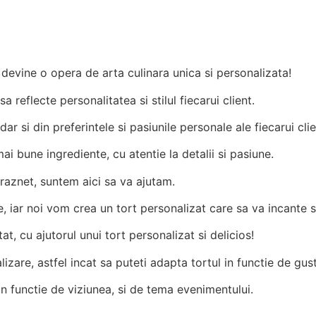
Comandă acum
rt devine o opera de arta culinara unica si personalizata!
reflecte personalitatea si stilul fiecarui client.
ar si din preferintele si pasiunile personale ale fiecarui clie
i bune ingrediente, cu atentie la detalii si pasiune.
draznet, suntem aici sa va ajutam.
e, iar noi vom crea un tort personalizat care sa va incante s
, cu ajutorul unui tort personalizat si delicios!
izare, astfel incat sa puteti adapta tortul in functie de gustu
in functie de viziunea, si de tema evenimentului.