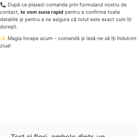
📞 După ce plasezi comanda prin formularul nostru de
contact,
te vom suna rapid
pentru a confirma toate
detaliile și pentru a ne asigura că totul este exact cum îți
dorești.
✨ Magia începe acum – comandă și lasă-ne să îți îndulcim
ziua!
Tort și flori, ambele dintr-un