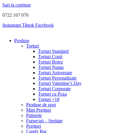
Sari la conținut
0722 167 070
Instagram
Tiktok
Facebook
Produse
Torturi
Torturi Standard
Torturi Copii
Torturi Botez
Torturi Nunta
Torturi Aniversare
Torturi Personalizate
Torturi Valentine’s Day
Torturi Corporate
Torturi cu Poza
Torturi +18
Produse de post
Mini Prajituri
Patiserie
Fursecuri – Spritate
Prajituri
Candy Bar