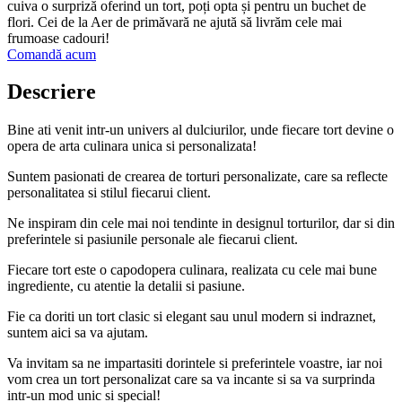
cuiva o surpriză oferind un tort, poți opta și pentru un buchet de
flori. Cei de la Aer de primăvară ne ajută să livrăm cele mai
frumoase cadouri!
Comandă acum
Descriere
Bine ati venit intr-un univers al dulciurilor, unde fiecare tort devine o
opera de arta culinara unica si personalizata!
Suntem pasionati de crearea de torturi personalizate, care sa reflecte
personalitatea si stilul fiecarui client.
Ne inspiram din cele mai noi tendinte in designul torturilor, dar si din
preferintele si pasiunile personale ale fiecarui client.
Fiecare tort este o capodopera culinara, realizata cu cele mai bune
ingrediente, cu atentie la detalii si pasiune.
Fie ca doriti un tort clasic si elegant sau unul modern si indraznet,
suntem aici sa va ajutam.
Va invitam sa ne impartasiti dorintele si preferintele voastre, iar noi
vom crea un tort personalizat care sa va incante si sa va surprinda
intr-un mod unic si special!