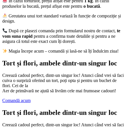
În cazul torturilor, prețul afișat este pentru
1 kg
. În cazul
produselor la bucată, prețul afișat este pentru
o bucată
.
Greutatea unui tort standard variază în funcție de compoziție și
design.
După ce plasezi comanda prin formularul nostru de contact,
te
vom suna rapid
pentru a confirma toate detaliile și pentru a ne
asigura că totul este exact cum îți dorești.
Magia începe acum – comandă și lasă-ne să îți îndulcim ziua!
Tort și flori, ambele dintr-un singur loc
Creează cadoul perfect, dintr-un singur loc! Atunci când vrei să faci
cuiva o surpriză oferind un tort, poți opta și pentru un buchet de
flori. Cei de la
Aer de primăvară ne ajută să livrăm cele mai frumoase cadouri!
Comandă acum
Tort și flori, ambele dintr-un singur loc
Creează cadoul perfect, dintr-un singur loc! Atunci când vrei să faci