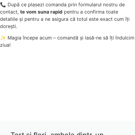
📞 După ce plasezi comanda prin formularul nostru de
contact,
te vom suna rapid
pentru a confirma toate
detaliile și pentru a ne asigura că totul este exact cum îți
dorești.
✨ Magia începe acum – comandă și lasă-ne să îți îndulcim
ziua!
Tort și flori, ambele dintr-un