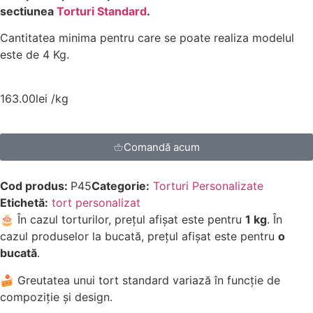
sectiunea
Torturi Standard
.
Cantitatea minima pentru care se poate realiza modelul
este de 4 Kg.
163.00
lei
/kg
Comandă acum
Cod produs:
P45
Categorie:
Torturi Personalizate
Etichetă:
tort personalizat
🎂 În cazul torturilor, prețul afișat este pentru
1 kg
. În
cazul produselor la bucată, prețul afișat este pentru
o
bucată
.
🍰 Greutatea unui tort standard variază în funcție de
compoziție și design.