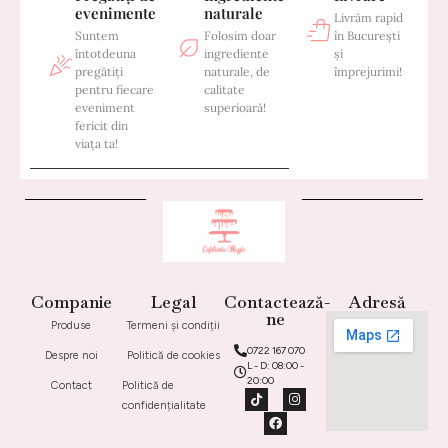
evenimente
naturale
Livrăm rapid
Suntem
Folosim doar
în București
întotdeuna
ingrediente
și
pregătiți
naturale, de
împrejurimi!
pentru fiecare
calitate
eveniment
superioară!
fericit din
viața ta!
Companie
Legal
Contactează-
Adresă
ne
Produse
Termeni și condiții
0722 167 070
Despre noi
Politică de cookies
L - D: 08:00 -
20:00
Contact
Politică de
confidențialitate