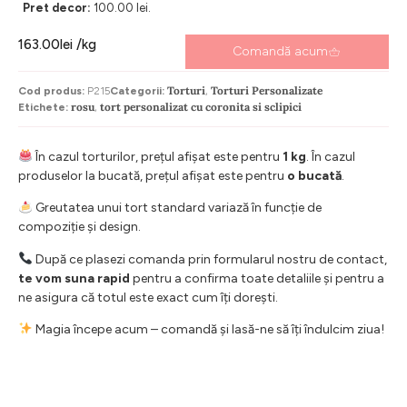
Pret decor:
100.00 lei.
163.00
lei
/kg
Comandă acum
Torturi
Torturi Personalizate
Cod produs:
P215
Categorii:
,
rosu
tort personalizat cu coronita si sclipici
Etichete:
,
În cazul torturilor, prețul afișat este pentru
1 kg
. În cazul
produselor la bucată, prețul afișat este pentru
o bucată
.
Greutatea unui tort standard variază în funcție de
compoziție și design.
După ce plasezi comanda prin formularul nostru de contact,
te vom suna rapid
pentru a confirma toate detaliile și pentru a
ne asigura că totul este exact cum îți dorești.
Magia începe acum – comandă și lasă-ne să îți îndulcim ziua!