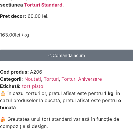
sectiunea
Torturi Standard
.
Pret decor:
60.00 lei.
163.00
lei
/kg
Comandă acum
Cod produs:
A206
Categorii:
Noutati
,
Torturi
,
Torturi Aniversare
Etichetă:
tort pistol
🎂 În cazul torturilor, prețul afișat este pentru
1 kg
. În
cazul produselor la bucată, prețul afișat este pentru
o
bucată
.
🍰 Greutatea unui tort standard variază în funcție de
compoziție și design.