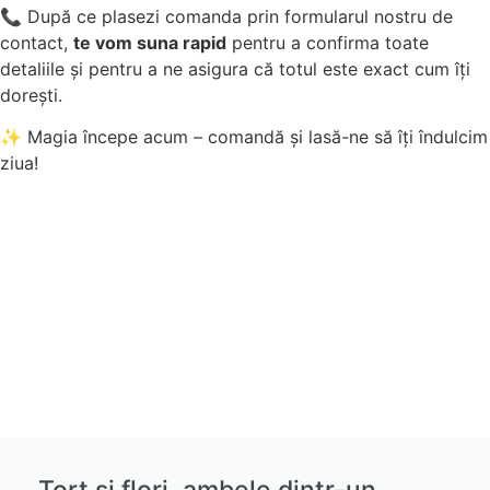
📞 După ce plasezi comanda prin formularul nostru de
contact,
te vom suna rapid
pentru a confirma toate
detaliile și pentru a ne asigura că totul este exact cum îți
dorești.
✨ Magia începe acum – comandă și lasă-ne să îți îndulcim
ziua!
Tort și flori, ambele dintr-un