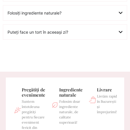
Folosiți ingrediente naturale?
Puteți face un tort în aceeași zi?
Pregătiți de
Ingrediente
Livrare
evenimente
naturale
Livrăm rapid
Suntem
Folosim doar
în București
întotdeuna
ingrediente
și
pregătiți
naturale, de
împrejurimi!
pentru fiecare
calitate
eveniment
superioară!
fericit din