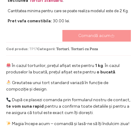
sectiunea
Torturi Standard
.
Cantitatea minima pentru care se poate realiza modelul este de 2 Kg.
Pret vafa comestibila:
30.00 lei.
Comandă acum
Torturi
Torturi cu Poza
Cod produs:
TP17
Categorii:
,
În cazul torturilor, prețul afișat este pentru
1 kg
. În cazul
produselor la bucată, prețul afișat este pentru
o bucată
.
Greutatea unui tort standard variază în funcție de
compoziție și design.
După ce plasezi comanda prin formularul nostru de contact,
te vom suna rapid
pentru a confirma toate detaliile și pentru a
ne asigura că totul este exact cum îți dorești.
Magia începe acum – comandă și lasă-ne să îți îndulcim ziua!