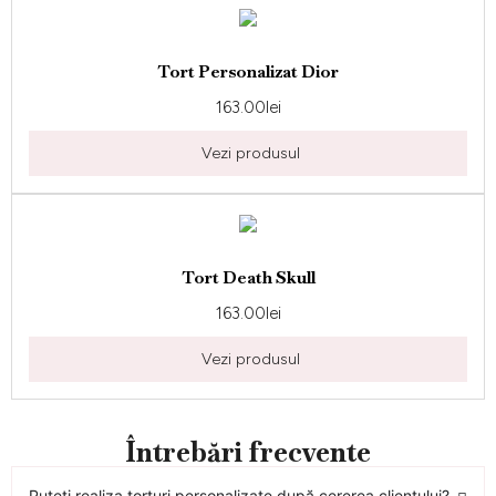
Tort Personalizat Dior
163.00
lei
Vezi produsul
Tort Death Skull
163.00
lei
Vezi produsul
Întrebări frecvente
Puteți realiza torturi personalizate după cererea clientului?