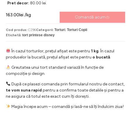
Pret decor:
80.00 lei.
163.00
lei
/kg
Comandă acum
Cod produs:
C296
Categorii:
Torturi
,
Torturi Copii
Etichetă:
tort printese disney
În cazul torturilor, prețul afișat este pentru
1 kg
. În cazul
produselor la bucată, prețul afișat este pentru
o bucată
.
Greutatea unui tort standard variază în funcție de
compoziție și design.
După ce plasezi comanda prin formularul nostru de contact,
te vom suna rapid
pentru a confirma toate detaliile și pentru a
ne asigura că totul este exact cum îți dorești.
Magia începe acum – comandă și lasă-ne să îți îndulcim ziua!