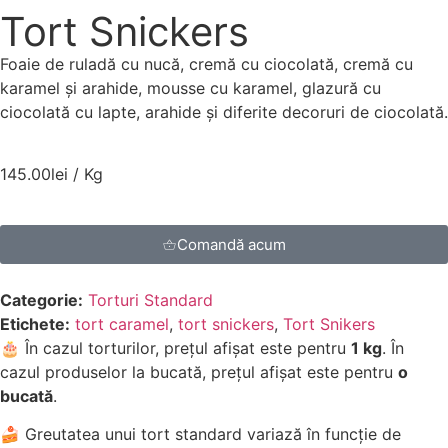
Tort Snickers
Foaie de ruladă cu nucă, cremă cu ciocolată, cremă cu
karamel și arahide, mousse cu karamel, glazură cu
ciocolată cu lapte, arahide și diferite decoruri de ciocolată.
145.00
lei
/ Kg
Comandă acum
Categorie:
Torturi Standard
Etichete:
tort caramel
,
tort snickers
,
Tort Snikers
🎂 În cazul torturilor, prețul afișat este pentru
1 kg
. În
cazul produselor la bucată, prețul afișat este pentru
o
bucată
.
🍰 Greutatea unui tort standard variază în funcție de