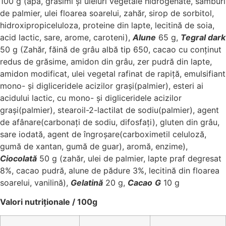
100 g (apă, grăsimi și uleiuri vegetale hidrogenate, sâmburi
de palmier, ulei floarea soarelui, zahăr, sirop de sorbitol,
hidroxipropiceluloza, proteine din lapte, lecitină de soia,
acid lactic, sare, arome, caroteni),
Alune
65 g,
Tegral dark
50 g (Zahăr, făină de grâu albă tip 650, cacao cu conținut
redus de grăsime, amidon din grâu, zer pudră din lapte,
amidon modificat, ulei vegetal rafinat de rapiță, emulsifiant
mono- și digliceridele acizilor grași(palmier), esteri ai
acidului lactic, cu mono- și digliceridele acizilor
grași(palmier), stearoil-2-lactilat de sodiu(palmier), agent
de afânare(carbonați de sodiu, difosfați), gluten din grâu,
sare iodată, agent de îngroșare(carboximetil celuloză,
gumă de xantan, gumă de guar), aromă, enzime),
Ciocolată
50 g (zahăr, ulei de palmier, lapte praf degresat
8%, cacao pudră, alune de pădure 3%, lecitină din floarea
soarelui, vanilină),
Gelatină
20 g,
Cacao
G
10 g
Valori nutriționale / 100g