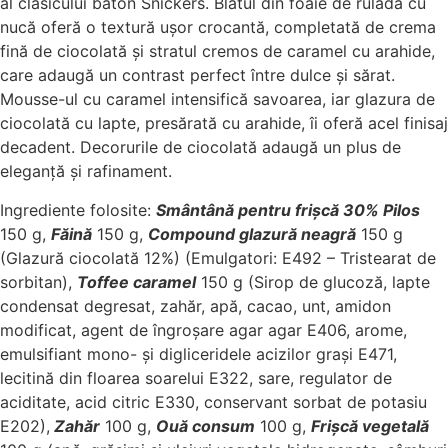
al clasicului baton Snickers. Blatul din foaie de ruladă cu
nucă oferă o textură ușor crocantă, completată de crema
fină de ciocolată și stratul cremos de caramel cu arahide,
care adaugă un contrast perfect între dulce și sărat.
Mousse-ul cu caramel intensifică savoarea, iar glazura de
ciocolată cu lapte, presărată cu arahide, îi oferă acel finisaj
decadent. Decorurile de ciocolată adaugă un plus de
eleganță și rafinament.
Ingrediente folosite:
Smântână pentru frișcă 30% Pilos
150 g,
Făină
150 g,
Compound glazură neagră
150 g
(Glazură ciocolată 12%) (Emulgatori: E492 – Tristearat de
sorbitan),
Toffee caramel
150 g (Sirop de glucoză, lapte
condensat degresat, zahăr, apă, cacao, unt, amidon
modificat, agent de îngroșare agar agar E406, arome,
emulsifiant mono- și digliceridele acizilor grași E471,
lecitină din floarea soarelui E322, sare, regulator de
aciditate, acid citric E330, conservant sorbat de potasiu
E202),
Zahăr
100 g,
Ouă consum
100 g,
Frișcă vegetală