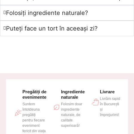
Folosiți ingrediente naturale?
Puteți face un tort în aceeași zi?
Pregătiți de
Ingrediente
Livrare
evenimente
naturale
Livrăm rapid
Suntem
Folosim doar
în București
întotdeuna
ingrediente
și
pregătiți
naturale, de
împrejurimi!
pentru fiecare
calitate
eveniment
superioară!
fericit din viața