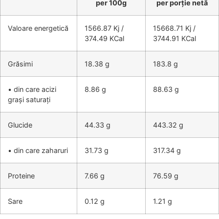
per 100g
per porție netă
Valoare energetică
1566.87 Kj /
15668.71 Kj /
374.49 KCal
3744.91 KCal
Grăsimi
18.38 g
183.8 g
• din care acizi
8.86 g
88.63 g
grași saturați
Glucide
44.33 g
443.32 g
• din care zaharuri
31.73 g
317.34 g
Proteine
7.66 g
76.59 g
Sare
0.12 g
1.21 g