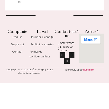
ta!
Companie
Legal
Contactează-
Adresă
ne
Produse
Termeni și condiții
0722 167 070
Despre noi
Politică de cookies
L - D: 08:00 -
20:00
Contact
Politică de
confidențialitate
Copyright © 2026 Cofetăria Magic | Toate
Site realizat de
gumm.ro
drepturile rezervate.