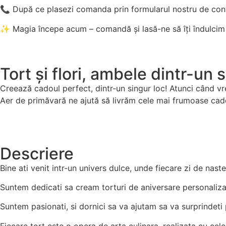
📞 După ce plasezi comanda prin formularul nostru de con
✨ Magia începe acum – comandă și lasă-ne să îți îndulcim
Tort și flori, ambele dintr-un 
Creează cadoul perfect, dintr-un singur loc! Atunci când vrei
Aer de primăvară ne ajută să livrăm cele mai frumoase cad
Descriere
Bine ati venit intr-un univers dulce, unde fiecare zi de nas
Suntem dedicati sa cream torturi de aniversare personalizat
Suntem pasionati, si dornici sa va ajutam sa va surprindeti 
Fiecare tort este o opera de arta culinara, realizata cu cele