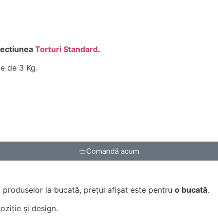
 sectiunea
Torturi Standard
.
e de 3 Kg.
Comandă acum
l produselor la bucată, prețul afișat este pentru
o bucată
.
ziție și design.