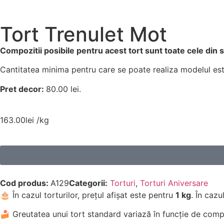
Tort Trenulet Mot
Compozitii posibile pentru acest tort sunt toate cele din
Cantitatea minima pentru care se poate realiza modelul est
Pret decor:
80.00 lei.
163.00
lei
/kg
Cod produs:
A129
Categorii:
Torturi
,
Torturi Aniversare
🎂 În cazul torturilor, prețul afișat este pentru
1 kg
. În cazu
🍰 Greutatea unui tort standard variază în funcție de compo