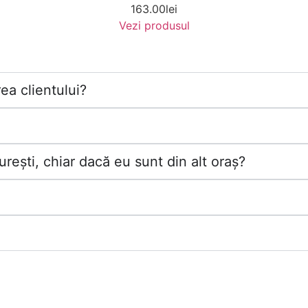
163.00
lei
Vezi produsul
ea clientului?
rești, chiar dacă eu sunt din alt oraș?