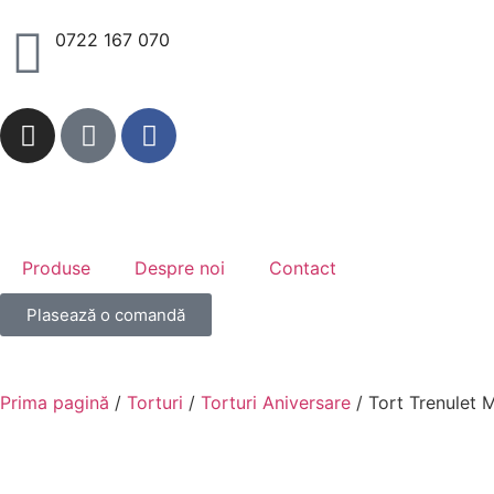
0722 167 070
Produse
Despre noi
Contact
Plasează o comandă
Prima pagină
/
Torturi
/
Torturi Aniversare
/ Tort Trenulet 