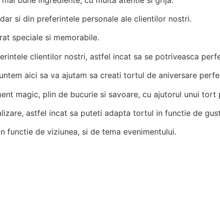
ar si din preferintele personale ale clientilor nostri.
rat speciale si memorabile.
erintele clientilor nostri, astfel incat sa se potriveasca perf
suntem aici sa va ajutam sa creati tortul de aniversare perfe
t magic, plin de bucurie si savoare, cu ajutorul unui tort p
izare, astfel incat sa puteti adapta tortul in functie de gustu
in functie de viziunea, si de tema evenimentului.