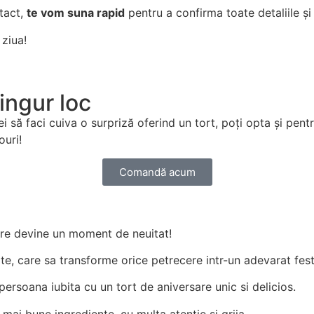
tact,
te vom suna rapid
pentru a confirma toate detaliile și
 ziua!
singur loc
 să faci cuiva o surpriză oferind un tort, poți opta și pentr
ouri!
Comandă acum
tere devine un moment de neuitat!
e, care sa transforme orice petrecere intr-un adevarat fest
persoana iubita cu un tort de aniversare unic si delicios.
 mai bune ingrediente, cu multa atentie si grija.