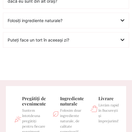
dacă eu sunt din alt oraș?
Folosiți ingrediente naturale?
Puteți face un tort în aceeași zi?
Pregătiți de
Ingrediente
Livrare
evenimente
naturale
Livrăm rapid
Suntem
Folosim doar
în București
întotdeuna
ingrediente
și
pregătiți
naturale, de
împrejurimi!
pentru fiecare
calitate
eveniment
superioară!