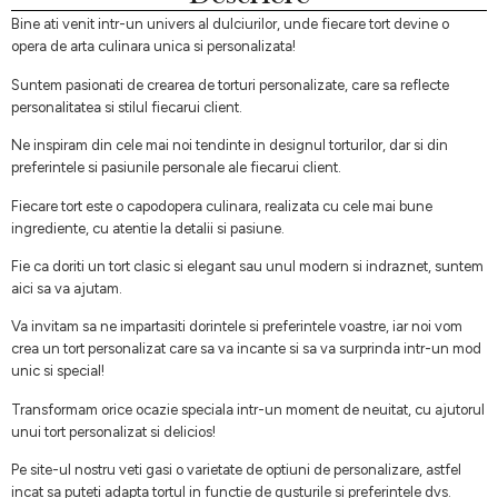
Bine ati venit intr-un univers al dulciurilor, unde fiecare tort devine o
opera de arta culinara unica si personalizata!
Suntem pasionati de crearea de torturi personalizate, care sa reflecte
personalitatea si stilul fiecarui client.
Ne inspiram din cele mai noi tendinte in designul torturilor, dar si din
preferintele si pasiunile personale ale fiecarui client.
Fiecare tort este o capodopera culinara, realizata cu cele mai bune
ingrediente, cu atentie la detalii si pasiune.
Fie ca doriti un tort clasic si elegant sau unul modern si indraznet, suntem
aici sa va ajutam.
Va invitam sa ne impartasiti dorintele si preferintele voastre, iar noi vom
crea un tort personalizat care sa va incante si sa va surprinda intr-un mod
unic si special!
Transformam orice ocazie speciala intr-un moment de neuitat, cu ajutorul
unui tort personalizat si delicios!
Pe site-ul nostru veti gasi o varietate de optiuni de personalizare, astfel
incat sa puteti adapta tortul in functie de gusturile si preferintele dvs.