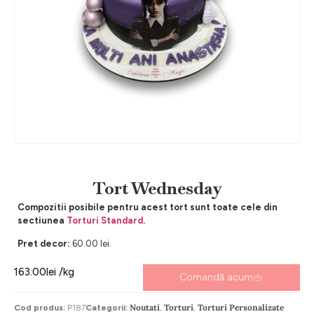
Tort Wednesday
Compozitii posibile pentru acest tort sunt toate cele din
sectiunea
Torturi Standard
.
Pret decor:
60.00 lei.
163.00
lei
/kg
Comandă acum
Noutati
Torturi
Torturi Personalizate
Cod produs:
P187
Categorii:
,
,