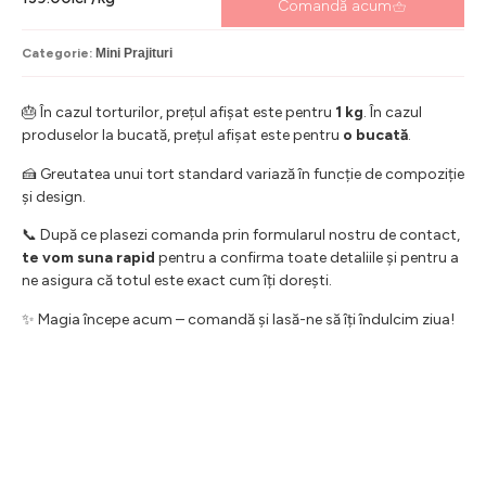
Comandă acum
Categorie:
Mini Prajituri
🎂 În cazul torturilor, prețul afișat este pentru
1 kg
. În cazul
produselor la bucată, prețul afișat este pentru
o bucată
.
🍰 Greutatea unui tort standard variază în funcție de compoziție
și design.
📞 După ce plasezi comanda prin formularul nostru de contact,
te vom suna rapid
pentru a confirma toate detaliile și pentru a
ne asigura că totul este exact cum îți dorești.
✨ Magia începe acum – comandă și lasă-ne să îți îndulcim ziua!