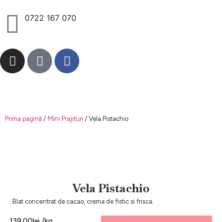
0722 167 070
Prima pagină
/
Mini Prajituri
/ Vela Pistachio
Vela Pistachio
Blat concentrat de cacao, crema de fistic si frisca.
139.00
lei
/kg